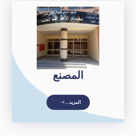
المصنع
المزيد…