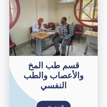
قسم طب المخ
والأعصاب والطب
النفسي
المزيد…